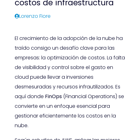
costos de infraestructura
Soluciones EUC
Tecnología
Datasheets
Estrategias de recuperación ante desastres
Cumplimiento Gestionado
Desarrollo Nativo en la Nube
Soluciones para Centros de Contacto
Lorenzo Fiore
Análisis de Datos y Gen IA
Retail
Demos
Seguridad Gestionada
Implementación de Canalización de DevOps
ConnectPath CX
Soluciones EUC
El crecimiento de la adopción de la nube ha
Modernización de aplicaciones
Amazon Connect
Amazon Workspace
Análisis de Datos y Gen IA
traído consigo un desafío clave para las
empresas: la optimización de costos. La falta
Replataforma – Refactorización
Amazon Appstream 2.0
Análisis de datos
de visibilidad y control sobre el gasto en
Moodle como servicio
Machine Learning
cloud puede llevar a inversiones
desmesuradas y recursos infrautilizados. Es
aquí donde
FinOps
(Financial Operations) se
convierte en un enfoque esencial para
gestionar eficientemente los costos en la
nube.